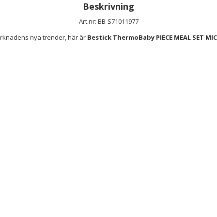
Beskrivning
Art.nr: BB-S71011977
rknadens nya trender, här är 
Bestick ThermoBaby PIECE MEAL SET MICK