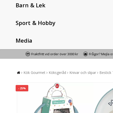
Barn & Lek
Sport & Hobby
Media
Fraktfritt vid order över 3000 kr
Frågor? Mejla 
Kök Gourmet
Köksgeråd
Knivar och slipar
Bestick
- 25%