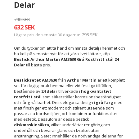
Delar
790 SEK
632 SEK
793 SEK
Lägsta pris de senaste 30 dagarna
Om du tycker om att ta hand om minsta detalj i hemmet och
ha koll på senaste nytt för att göra livet lättare, köp
Bestick Arthur Martin AM3630 Grå Rostfritt stål 24
Delar
till bästa pris.
Besticksetet AM3630
från
Arthur Martin
är ett komplett
set för dagligt bruk hemma eller vid festliga tillfällen,
bestående av
24 delar
tillverkade i
högkvalitativt
rostfritt stål
som säkerställer korrosionsbeständighet
och lång hållbarhet. Dess eleganta design i
grå färg
med
matt finish ger ett modernt och stilrent utseende som
passar alla bordsmiljöer, och kombinerar funktionalitet
med estetik. Dessutom är dessa bestick
diskmaskinsäkra
, vilket underlättar rengöring och
underhåll och bevarar glans och kvalitet utan
ansträngning. Setet innehåller de nödvändiga delarna för