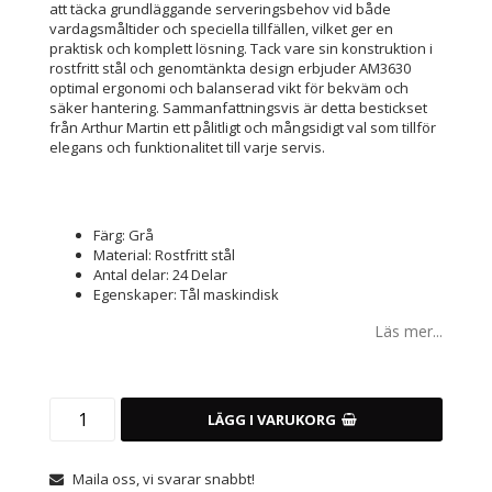
att täcka grundläggande serveringsbehov vid både
vardagsmåltider och speciella tillfällen, vilket ger en
praktisk och komplett lösning. Tack vare sin konstruktion i
rostfritt stål och genomtänkta design erbjuder AM3630
optimal ergonomi och balanserad vikt för bekväm och
säker hantering. Sammanfattningsvis är detta bestickset
från Arthur Martin ett pålitligt och mångsidigt val som tillför
elegans och funktionalitet till varje servis.
Färg: Grå
Material: Rostfritt stål
Antal delar: 24 Delar
Egenskaper: Tål maskindisk
Läs mer...
LÄGG I VARUKORG
Maila oss, vi svarar snabbt!