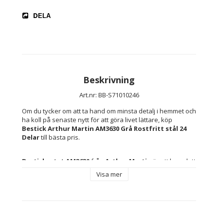
DELA
Beskrivning
Art.nr: BB-S71010246
Om du tycker om att ta hand om minsta detalj i hemmet och 
ha koll på senaste nytt för att göra livet lättare, köp 
Bestick Arthur Martin AM3630 Grå Rostfritt stål 24 
Delar
 till bästa pris.
Besticksetet AM3630
 från 
Arthur Martin
 är ett komplett 
set för dagligt bruk hemma eller vid festliga tillfällen, 
Visa mer
bestående av 
24 delar
 tillverkade i 
högkvalitativt 
rostfritt stål
 som säkerställer korrosionsbeständighet 
och lång hållbarhet. Dess eleganta design i 
grå färg
 med 
matt finish ger ett modernt och stilrent utseende som 
passar alla bordsmiljöer, och kombinerar funktionalitet 