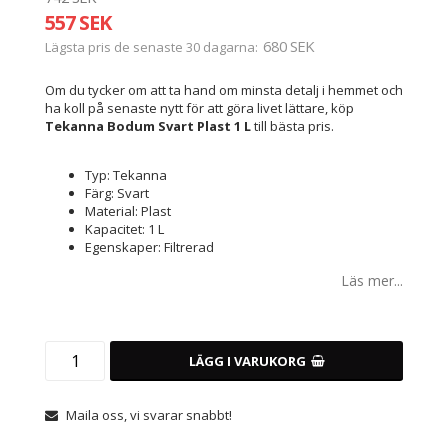
557 SEK
680 SEK
Lägsta pris de senaste 30 dagarna
Om du tycker om att ta hand om minsta detalj i hemmet och
ha koll på senaste nytt för att göra livet lättare, köp
Tekanna Bodum Svart Plast 1 L
till bästa pris.
Typ: Tekanna
Färg: Svart
Material: Plast
Kapacitet: 1 L
Egenskaper: Filtrerad
Läs mer...
LÄGG I VARUKORG
Maila oss, vi svarar snabbt!