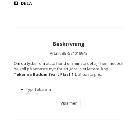
DELA
Beskrivning
Art.nr: BB-S71018943
Om du tycker om att ta hand om minsta detalj i hemmet och 
ha koll på senaste nytt för att göra livet lättare, köp 
Tekanna Bodum Svart Plast 1 L
 till bästa pris.
Typ: Tekanna
Färg: Svart
Material: Plast
Visa mer
Kapacitet: 1 L
Egenskaper: Filtrerad