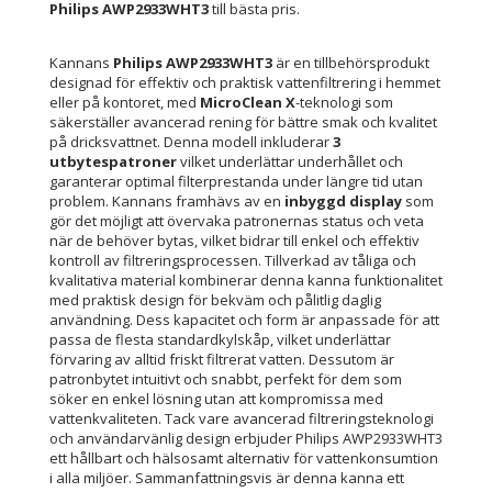
Philips AWP2933WHT3
till bästa pris.
Kannans
Philips AWP2933WHT3
är en tillbehörsprodukt
designad för effektiv och praktisk vattenfiltrering i hemmet
eller på kontoret, med
MicroClean X
-teknologi som
säkerställer avancerad rening för bättre smak och kvalitet
på dricksvattnet. Denna modell inkluderar
3
utbytespatroner
vilket underlättar underhållet och
garanterar optimal filterprestanda under längre tid utan
problem. Kannans framhävs av en
inbyggd display
som
gör det möjligt att övervaka patronernas status och veta
när de behöver bytas, vilket bidrar till enkel och effektiv
kontroll av filtreringsprocessen. Tillverkad av tåliga och
kvalitativa material kombinerar denna kanna funktionalitet
med praktisk design för bekväm och pålitlig daglig
användning. Dess kapacitet och form är anpassade för att
passa de flesta standardkylskåp, vilket underlättar
förvaring av alltid friskt filtrerat vatten. Dessutom är
patronbytet intuitivt och snabbt, perfekt för dem som
söker en enkel lösning utan att kompromissa med
vattenkvaliteten. Tack vare avancerad filtreringsteknologi
och användarvänlig design erbjuder Philips AWP2933WHT3
ett hållbart och hälsosamt alternativ för vattenkonsumtion
i alla miljöer. Sammanfattningsvis är denna kanna ett