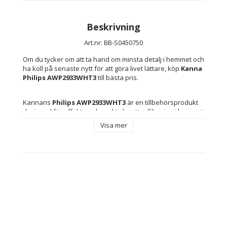
Beskrivning
Art.nr: BB-S0450750
Om du tycker om att ta hand om minsta detalj i hemmet och 
ha koll på senaste nytt för att göra livet lättare, köp 
Kanna 
Philips AWP2933WHT3
 till bästa pris.
Kannans 
Philips AWP2933WHT3
 är en tillbehörsprodukt 
designad för effektiv och praktisk vattenfiltrering i hemmet 
eller på kontoret, med 
MicroClean X
-teknologi som 
Visa mer
säkerställer avancerad rening för bättre smak och kvalitet 
på dricksvattnet. Denna modell inkluderar 
3 
utbytespatroner
 vilket underlättar underhållet och 
garanterar optimal filterprestanda under längre tid utan 
problem. Kannans framhävs av en 
inbyggd display
 som 
gör det möjligt att övervaka patronernas status och veta 
när de behöver bytas, vilket bidrar till enkel och effektiv 
kontroll av filtreringsprocessen. Tillverkad av tåliga och 
kvalitativa material kombinerar denna kanna funktionalitet 
med praktisk design för bekväm och pålitlig daglig 
användning. Dess kapacitet och form är anpassade för att 