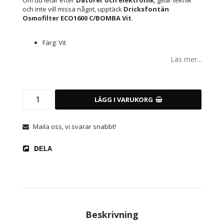
Om du letar efter
Datorer och elektronik
, gillar teknik
och inte vill missa något, upptäck
Dricksfontän
Osmofilter ECO1600 C/BOMBA Vit
.
Färg: Vit
Läs mer...
LÄGG I VARUKORG
Maila oss, vi svarar snabbt!
DELA
Beskrivning