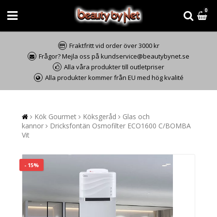
0
Fraktfritt vid order över 3000 kr
Frågor? Mejla oss på kundservice@beautybynet.se
Alla våra produkter till outletpriser
Alla produkter kommer från EU med hög kvalité
Kök Gourmet
Köksgeråd
Glas och
kannor
Dricksfontän Osmofilter ECO1600 C/BOMBA
Vit
- 15%