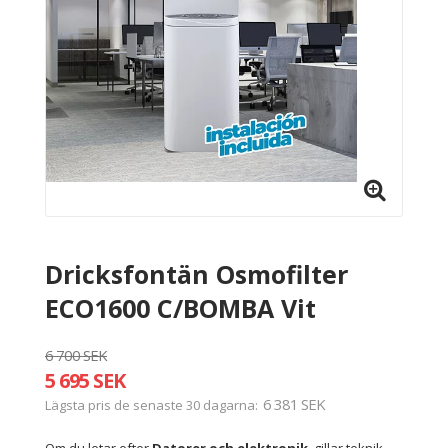
Dricksfontän Osmofilter
ECO1600 C/BOMBA Vit
6 700 SEK
5 695 SEK
6 381 SEK
Lägsta pris de senaste 30 dagarna