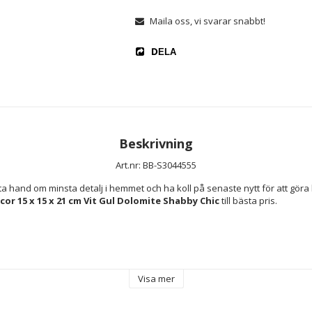
Maila oss, vi svarar snabbt!
DELA
Beskrivning
Art.nr: BB-S3044555
r 15 x 15 x 21 cm Vit Gul Dolomite Shabby Chic
 till bästa pris.
Visa mer
ium
te
ål maskindisk