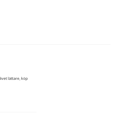
Om du tycker om att ta hand om minsta detalj i hemmet och ha koll på senaste nytt för att göra livet lättare, köp 