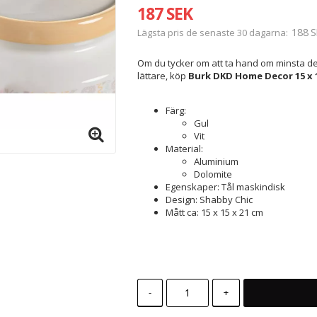
187 SEK
188 S
Lägsta pris de senaste 30 dagarna
Om du tycker om att ta hand om minsta deta
lättare, köp
Burk DKD Home Decor 15 x 1
Färg:
Gul
Vit
Material:
Aluminium
Dolomite
Egenskaper: Tål maskindisk
Design: Shabby Chic
Mått ca: 15 x 15 x 21 cm
-
+