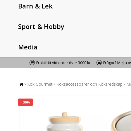
Barn & Lek
Sport & Hobby
Media
Fraktfritt vid order över 3000 kr
Frågor? Mejla 
Kök Gourmet
Köksaccessoarer och Köksredskap
Ma
- 30%