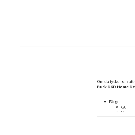
Burk DKD Home Deco
Färg: 
Gul
Vit
Material: 
Alumin
Dolomi
Egenskaper: T