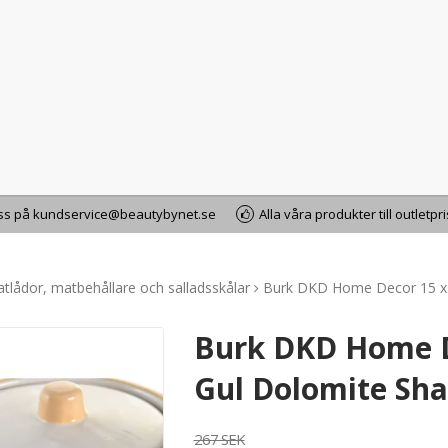
oss på kundservice@beautybynet.se
Alla våra produkter till outletpr
tlådor, matbehållare och salladsskålar
Burk DKD Home Decor 15 x 1
Burk DKD Home De
Gul Dolomite Sha
267 SEK