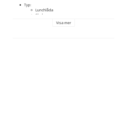
Typ: 
Lunchlåda
Skola
Färg: 
Visa mer
Blå
Röd
Egenskaper: 
Upper handle
Personligt ID-kort
Material: Polyester 300D
Typ av fastsättning: Blixtlås
Fack: 2 Fack
Mått ca: 20 x 20 x 15 cm