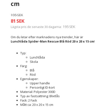
cm
195 SEK
81 SEK
195 SEK
Lägsta pris de senaste 30 dagarna
Om du letar efter marknadens nya trender, här är
Lunchlåda Spider-Man Rescue Blå Röd 20 x 20 x 15 cm
!
Typ:
Lunchlåda
Skola
Färg:
Blå
Röd
Egenskaper:
Upper handle
Personligt ID-kort
Material: Polyester 300D
Typ av fastsättning: Blixtlås
Fack: 2 Fack
Mått ca: 20 x 20 x 15 cm