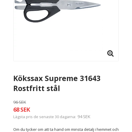
Kökssax Supreme 31643
Rostfritt stål
96 SEK
68 SEK
94 SEK
Lägsta pris de senaste 30 dagarna
Om du tycker om att ta hand om minsta detalj i hemmet och