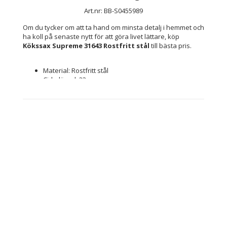
Art.nr: BB-S0455989
Om du tycker om att ta hand om minsta detalj i hemmet och 
ha koll på senaste nytt för att göra livet lättare, köp 
Kökssax Supreme 31643 Rostfritt stål
 till bästa pris.
Material: Rostfritt stål
Cirkalängd: 23 cm