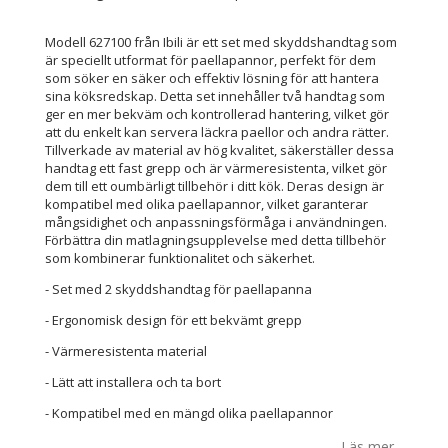
Modell 627100 från Ibili är ett set med skyddshandtag som
är speciellt utformat för paellapannor, perfekt för dem
som söker en säker och effektiv lösning för att hantera
sina köksredskap. Detta set innehåller två handtag som
ger en mer bekväm och kontrollerad hantering, vilket gör
att du enkelt kan servera läckra paellor och andra rätter.
Tillverkade av material av hög kvalitet, säkerställer dessa
handtag ett fast grepp och är värmeresistenta, vilket gör
dem till ett oumbärligt tillbehör i ditt kök. Deras design är
kompatibel med olika paellapannor, vilket garanterar
mångsidighet och anpassningsförmåga i användningen.
Förbättra din matlagningsupplevelse med detta tillbehör
som kombinerar funktionalitet och säkerhet.
- Set med 2 skyddshandtag för paellapanna
- Ergonomisk design för ett bekvämt grepp
- Värmeresistenta material
- Lätt att installera och ta bort
- Kompatibel med en mängd olika paellapannor
Läs mer...