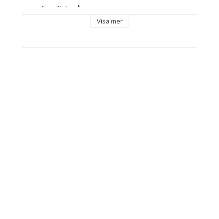
Färg: Naturell
Material: 
Visa mer
Jute
Harts
Antal delar: 4 Delar
Mått ca: 6 x 3 x 6 cm