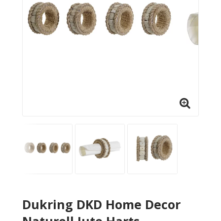
Dukring DKD Home Decor
Naturell Jute Harts