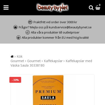
0
Fraktfritt vid order över 3000 kr
Frågor? Mejla oss på kundservice@beautybynet.se
Alla våra produkter till outletpriser
Alla produkter kommer från EU med hög kvalité
Kök
Gourmet
Gourmet
Kaffekapslar
Kaffekapslar med
Väska Saula 30338180
- 30%