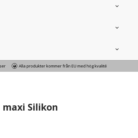
iser
Alla produkter kommer från EU med hög kvalité
maxi Silikon