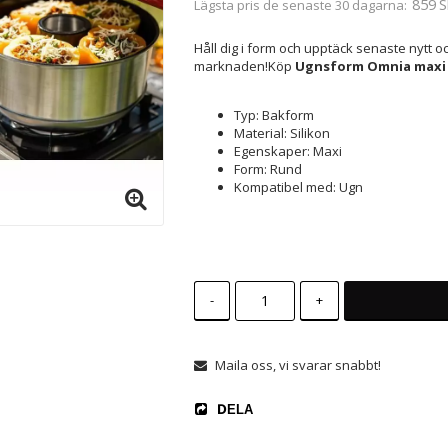
859 S
Lägsta pris de senaste 30 dagarna
Håll dig i form och upptäck senaste nytt
marknaden!Köp
Ugnsform Omnia maxi 
Typ: Bakform
Material: Silikon
Egenskaper: Maxi
Form: Rund
Kompatibel med: Ugn
-
+
Maila oss, vi svarar snabbt!
DELA