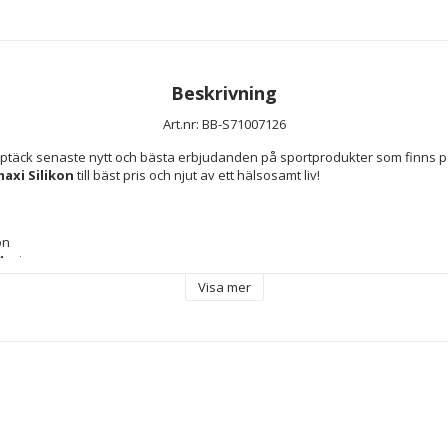
Beskrivning
Art.nr: BB-S71007126
xi Silikon
 till bäst pris och njut av ett hälsosamt liv!
on
Maxi
Visa mer
ed: Ugn