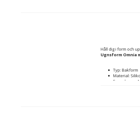
Ugnsform Omnia ma
Typ: Bakform
Material: Silik
Egenskaper: 
Form: Rund
Kompatibel m