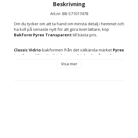
Beskrivning
Art.nr: BB-S71017478
Om du tycker om att ta hand om minsta detalj i hemmet och 
ha koll på senaste nytt för att göra livet lättare, köp 
Bakform Pyrex Transparent
 till bästa pris.
Classic Vidrio
-bakformen från det välkända märket 
Pyrex
är utformad för att erbjuda en praktisk och mångsidig 
lösning i köket, särskilt lämplig för att baka pajer och 
Visa mer
sockerkakor. Tillverkad i 
genomskinligt glas
 kombinerar 
denna form hållbarhet och funktionalitet, med en utmärkt 
reptålighet och tål temperaturer upp till 
300 °C
, vilket gör 
den helt 
ugnssäker
. Dess ungefärliga mått på 
27 x 27 x 6 
cm
 gör den idealisk för att förbereda medelstora 
portioner, vilket ger en bekväm och effektiv användning i 
vanliga köksutrymmen. Designen har en lätt 
räfflad
 yta 
som bidrar till jämn gräddning och underlättar att lossa 
bakverket, medan glasets sammansättning säkerställer 
bättre värmefördelning jämfört med metallformar. Formen 
tillverkas i 
Spanien och Frankrike
 och speglar höga 
kvalitetsstandarder från den europeiska baktraditionen. 
Den är dessutom mikrovågssäker och lätt att rengöra i 