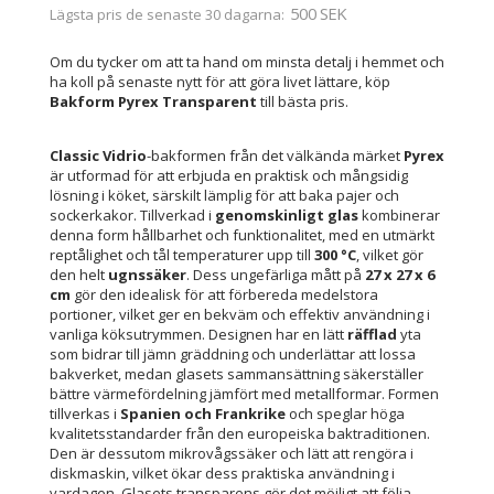
500 SEK
Lägsta pris de senaste 30 dagarna
Om du tycker om att ta hand om minsta detalj i hemmet och
ha koll på senaste nytt för att göra livet lättare, köp
Bakform Pyrex Transparent
till bästa pris.
Classic Vidrio
-bakformen från det välkända märket
Pyrex
är utformad för att erbjuda en praktisk och mångsidig
lösning i köket, särskilt lämplig för att baka pajer och
sockerkakor. Tillverkad i
genomskinligt glas
kombinerar
denna form hållbarhet och funktionalitet, med en utmärkt
reptålighet och tål temperaturer upp till
300 °C
, vilket gör
den helt
ugnssäker
. Dess ungefärliga mått på
27 x 27 x 6
cm
gör den idealisk för att förbereda medelstora
portioner, vilket ger en bekväm och effektiv användning i
vanliga köksutrymmen. Designen har en lätt
räfflad
yta
som bidrar till jämn gräddning och underlättar att lossa
bakverket, medan glasets sammansättning säkerställer
bättre värmefördelning jämfört med metallformar. Formen
tillverkas i
Spanien och Frankrike
och speglar höga
kvalitetsstandarder från den europeiska baktraditionen.
Den är dessutom mikrovågssäker och lätt att rengöra i
diskmaskin, vilket ökar dess praktiska användning i
vardagen. Glasets transparens gör det möjligt att följa