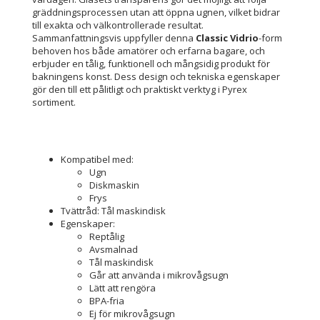
gräddningsprocessen utan att öppna ugnen, vilket bidrar
till exakta och välkontrollerade resultat.
Sammanfattningsvis uppfyller denna
Classic Vidrio
-form
behoven hos både amatörer och erfarna bagare, och
erbjuder en tålig, funktionell och mångsidig produkt för
bakningens konst. Dess design och tekniska egenskaper
gör den till ett pålitligt och praktiskt verktyg i Pyrex
sortiment.
Kompatibel med:
Ugn
Diskmaskin
Frys
Tvättråd: Tål maskindisk
Egenskaper:
Reptålig
Avsmalnad
Tål maskindisk
Går att använda i mikrovågsugn
Lätt att rengöra
BPA-fria
Ej för mikrovågsugn